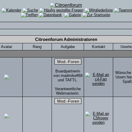
Citroenforum Administratoren
Avatar
Rang
Aufgabe
Kontakt
Userte
Boardpartnerin
Wünsche 
von madmike#69
Usern hier
und TAFTL.
Spaß
Verantwortliche
Webmasterin.