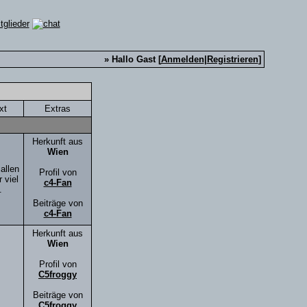
» Hallo Gast [
Anmelden
|
Registrieren
]
xt
Extras
Herkunft aus
Wien
allen
Profil von
 viel
c4-Fan
.
Beiträge von
c4-Fan
Herkunft aus
Wien
Profil von
C5froggy
Beiträge von
C5froggy