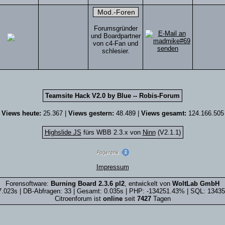
Forumsgründer
und Boardpartner
von c4-Fan und
schlesier.
Teamsite Hack V2.0 by Blue -- Robis-Forum
Views heute:
25.367 |
Views gestern:
48.489 |
Views gesamt:
124.166.505
Highslide JS
fürs WBB 2.3.x von
Ninn
(V2.1.1)
Impressum
Forensoftware:
Burning Board 2.3.6 pl2
, entwickelt von
WoltLab GmbH
7.023s | DB-Abfragen: 33 | Gesamt: 0.035s | PHP: -134251.43% | SQL: 1343
Citroenforum ist
online
seit
7427
Tagen