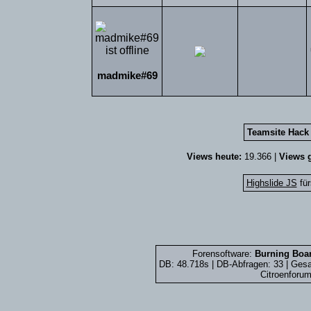
madmike#69
Teamsite Hack 
Views heute:
19.366 |
Views g
Highslide JS
für
Forensoftware:
Burning Boar
DB: 48.718s | DB-Abfragen: 33 | Ge
Citroenforum