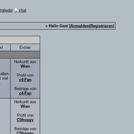
» Hallo Gast [
Anmelden
|
Registrieren
]
xt
Extras
Herkunft aus
Wien
allen
Profil von
 viel
c4-Fan
.
Beiträge von
c4-Fan
Herkunft aus
Wien
Profil von
C5froggy
Beiträge von
C5froggy