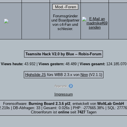
Forumsgründer
und Boardpartner
von c4-Fan und
schlesier.
Teamsite Hack V2.0 by Blue -- Robis-Forum
Views heute:
43.932 |
Views gestern:
48.489 |
Views gesamt:
124.185.070
Highslide JS
fürs WBB 2.3.x von
Ninn
(V2.1.1)
Impressum
Forensoftware:
Burning Board 2.3.6 pl2
, entwickelt von
WoltLab GmbH
2.219s | DB-Abfragen: 33 | Gesamt: 0.026s | PHP: -277665.38% | SQL: 2777
Citroenforum ist
online
seit
7427
Tagen