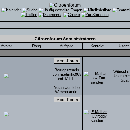
Citroenforum Administratoren
Avatar
Rang
Aufgabe
Kontakt
Userte
Boardpartnerin
Wünsche 
von madmike#69
Usern hier
und TAFTL.
Spaß
Verantwortliche
Webmasterin.