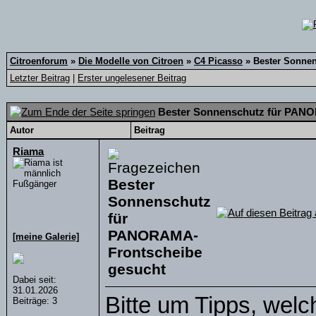
Citroenforum
»
Die Modelle von Citroen
»
C4 Picasso
»
Bester Sonne
Letzter Beitrag
|
Erster ungelesener Beitrag
Bester Sonnenschutz für PAN
Autor
Beitrag
Riama
Bester
Fußgänger
Sonnenschutz
für
PANORAMA-
[meine Galerie]
Frontscheibe
gesucht
Dabei seit:
31.01.2026
Bitte um Tipps, wel
Beiträge: 3