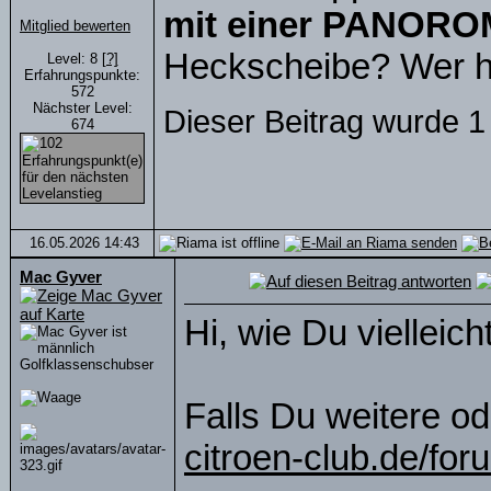
mit einer PANORO
Mitglied bewerten
Heckscheibe? Wer h
Level: 8
[?]
Erfahrungspunkte:
572
Nächster Level:
Dieser Beitrag wurde 1
674
16.05.2026
14:43
Mac Gyver
Hi, wie Du vielleich
Golfklassenschubser
Falls Du weitere ode
citroen-club.de/for