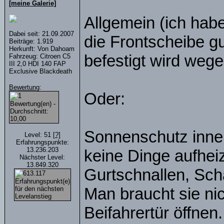
[meine Galerie]
Allgemein (ich hab
Dabei seit: 21.09.2007
die Frontscheibe gu
Beiträge: 1.919
Herkunft: Von Dahoam
befestigt wird weg
Fahrzeug: Citroen C5
III 2,0 HDI 140 FAP
Exclusive Blackdeath
Bewertung
:
Oder:
Sonnenschutz innen
Level: 51
[?]
Erfahrungspunkte:
13.236.203
keine Dinge aufhei
Nächster Level:
13.849.320
Gurtschnallen, Sch
Man braucht sie ni
Beifahrertür öffnen.