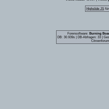
Highslide JS
für
Forensoftware:
Burning Boar
DB: 30.939s | DB-Abfragen: 33 | G
Citroenforum