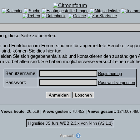
ng, diese Seite zu betreten:
e und Funktionen im Forum sind nur für angemeldete Benutzer zugängli
rt sind, können Sie dies hier tun
.
elden Sie sich gegebenenfalls ab und kontaktieren den zuständigen A
n vorbehalten sind. Sie haben möglicherweise versucht einen solche
Benutzername:
Registrierung
Passwort:
Passwort vergessen
Views heute:
26.519 |
Views gestern:
78.452 |
Views gesamt:
124.067.498
Highslide JS
fürs WBB 2.3.x von
Ninn
(V2.1.1)