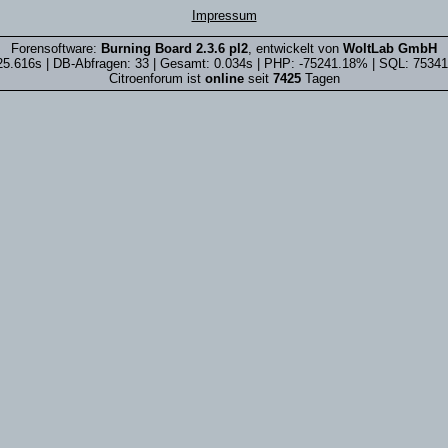
Impressum
Forensoftware:
Burning Board 2.3.6 pl2
, entwickelt von
WoltLab GmbH
25.616s | DB-Abfragen: 33 | Gesamt: 0.034s | PHP: -75241.18% | SQL: 7534
Citroenforum ist
online
seit
7425
Tagen