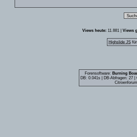
Views heute:
11.881 |
Views g
Highslide JS
für
Forensoftware:
Burning Boar
DB: 0.041s | DB-Abfragen: 27 
Citroenforum