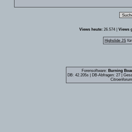
Views heute:
26.574 |
Views g
Highslide JS
für
Forensoftware:
Burning Boar
DB: 42.205s | DB-Abfragen: 27 | Ge
Citroenforum