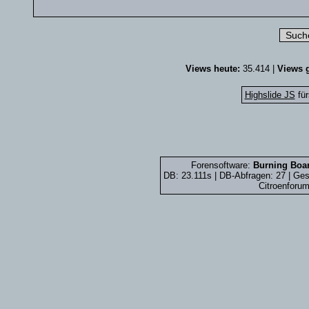
Views heute:
35.414 |
Views g
Highslide JS
für
Forensoftware:
Burning Boar
DB: 23.111s | DB-Abfragen: 27 | G
Citroenforum