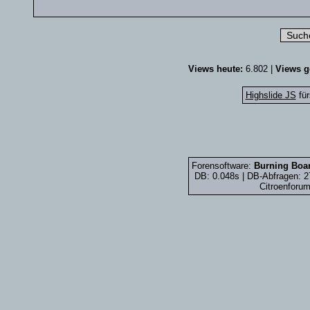
Views heute:
6.802 |
Views g
Highslide JS
für
Forensoftware:
Burning Boar
DB: 0.048s | DB-Abfragen: 
Citroenforum