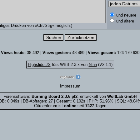
und neuere
und ältere
tiges Drücken von »Ctrl/Strg« möglich.)
Views heute:
38.492 |
Views gestern:
48.489 |
Views gesamt:
124.179.630
Highslide JS
fürs WBB 2.3.x von
Ninn
(V2.1.1)
Impressum
Forensoftware:
Burning Board 2.3.6 pl2
, entwickelt von
WoltLab GmbH
DB: 0.049s | DB-Abfragen: 27 | Gesamt: 0.102s | PHP: 51.96% | SQL: 48.04
Citroenforum ist
online
seit
7427
Tagen