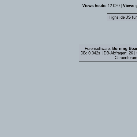
Views heute:
12.020 |
Views g
Highslide JS
für
Forensoftware:
Burning Boar
DB: 0.042s | DB-Abfragen: 26 
Citroenforum