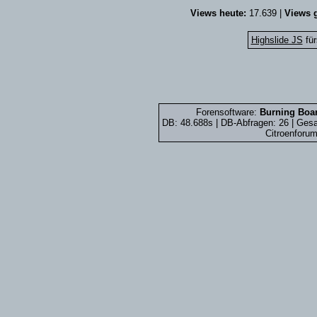
Views heute:
17.639 |
Views g
Highslide JS
für
Forensoftware:
Burning Boar
DB: 48.688s | DB-Abfragen: 26 | Ge
Citroenforum