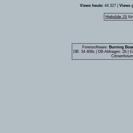
Views heute:
44.327 |
Views g
Highslide JS
für
Forensoftware:
Burning Boar
DB: 34.408s | DB-Abfragen: 26 |
Citroenforum