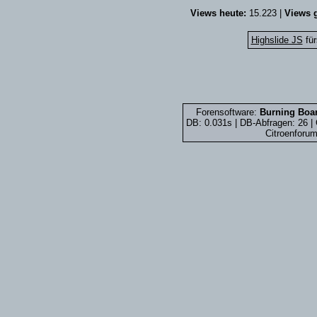
Views heute:
15.223 |
Views g
Highslide JS
für
Forensoftware:
Burning Boar
DB: 0.031s | DB-Abfragen: 26 
Citroenforum