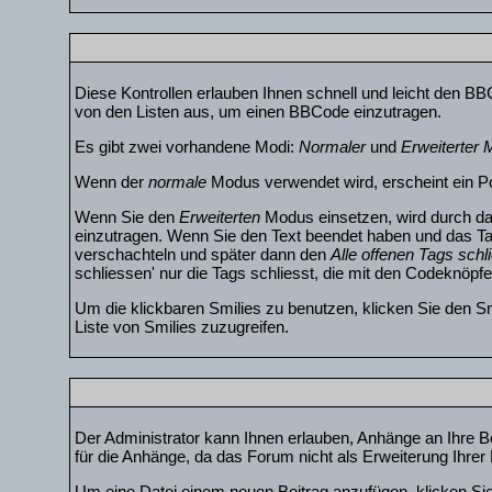
Diese Kontrollen erlauben Ihnen schnell und leicht den BB
von den Listen aus, um einen BBCode einzutragen.
Es gibt zwei vorhandene Modi:
Normaler
und
Erweiterter
Wenn der
normale
Modus verwendet wird, erscheint ein Pop
Wenn Sie den
Erweiterten
Modus einsetzen, wird durch da
einzutragen. Wenn Sie den Text beendet haben und das Ta
verschachteln und später dann den
Alle offenen Tags schl
schliessen' nur die Tags schliesst, die mit den Codeknöpfen
Um die klickbaren Smilies zu benutzen, klicken Sie den Sm
Liste von Smilies zuzugreifen.
Der Administrator kann Ihnen erlauben, Anhänge an Ihre Be
für die Anhänge, da das Forum nicht als Erweiterung Ihrer 
Um eine Datei einem neuen Beitrag anzufügen, klicken Sie 