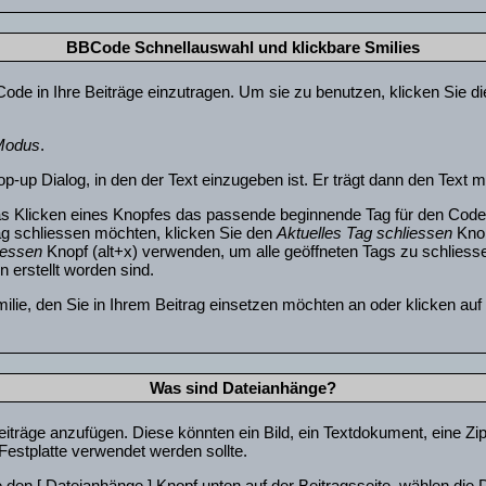
BBCode Schnellauswahl und klickbare Smilies
Code in Ihre Beiträge einzutragen. Um sie zu benutzen, klicken Sie d
 Modus
.
-up Dialog, in den der Text einzugeben ist. Er trägt dann den Text 
s Klicken eines Knopfes das passende beginnende Tag für den Code 
g schliessen möchten, klicken Sie den
Aktuelles Tag schliessen
Knop
iessen
Knopf (alt+x) verwenden, um alle geöffneten Tags zu schliessen
 erstellt worden sind.
ilie, den Sie in Ihrem Beitrag einsetzen möchten an oder klicken au
Was sind Dateianhänge?
iträge anzufügen. Diese könnten ein Bild, ein Textdokument, eine Zi
Festplatte verwendet werden sollte.
den [ Dateianhänge ] Knopf unten auf der Beitragsseite, wählen die D