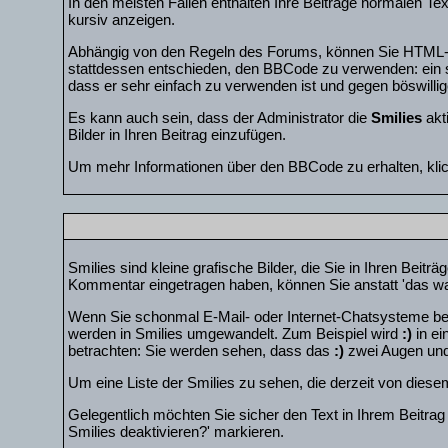
In den meisten Fällen enthalten Ihre Beiträge normalen Te
kursiv anzeigen.
Abhängig von den Regeln des Forums, können Sie HTML-C
stattdessen entschieden, den BBCode zu verwenden: ein sp
dass er sehr einfach zu verwenden ist und gegen böswilli
Es kann auch sein, dass der Administrator die
Smilies
akti
Bilder in Ihren Beitrag einzufügen.
Um mehr Informationen über den BBCode zu erhalten, kli
Smilies sind kleine grafische Bilder, die Sie in Ihren Beit
Kommentar eingetragen haben, können Sie anstatt 'das war
Wenn Sie schonmal E-Mail- oder Internet-Chatsysteme ben
werden in Smilies umgewandelt. Zum Beispiel wird
:)
in ei
betrachten: Sie werden sehen, dass das
:)
zwei Augen und 
Um eine Liste der Smilies zu sehen, die derzeit von dies
Gelegentlich möchten Sie sicher den Text in Ihrem Beitra
Smilies deaktivieren?' markieren.