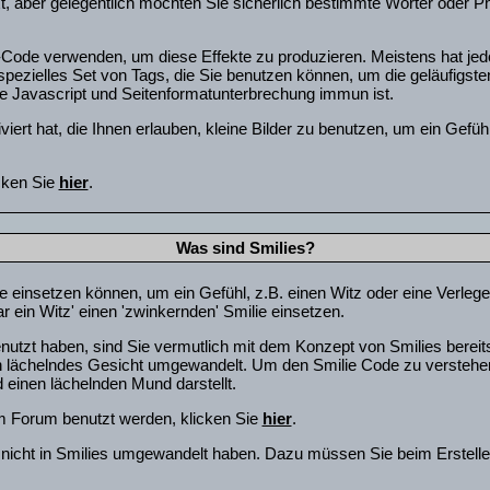
xt, aber gelegentlich möchten Sie sicherlich bestimmte Wörter oder P
ode verwenden, um diese Effekte zu produzieren. Meistens hat jed
ezielles Set von Tags, die Sie benutzen können, um die geläufigsten
ge Javascript und Seitenformatunterbrechung immun ist.
viert hat, die Ihnen erlauben, kleine Bilder zu benutzen, um ein Gefü
cken Sie
hier
.
Was sind Smilies?
räge einsetzen können, um ein Gefühl, z.B. einen Witz oder eine Verle
 ein Witz' einen 'zwinkernden' Smilie einsetzen.
utzt haben, sind Sie vermutlich mit dem Konzept von Smilies bereit
n lächelndes Gesicht umgewandelt. Um den Smilie Code zu verstehen
einen lächelnden Mund darstellt.
em Forum benutzt werden, klicken Sie
hier
.
g nicht in Smilies umgewandelt haben. Dazu müssen Sie beim Erstell