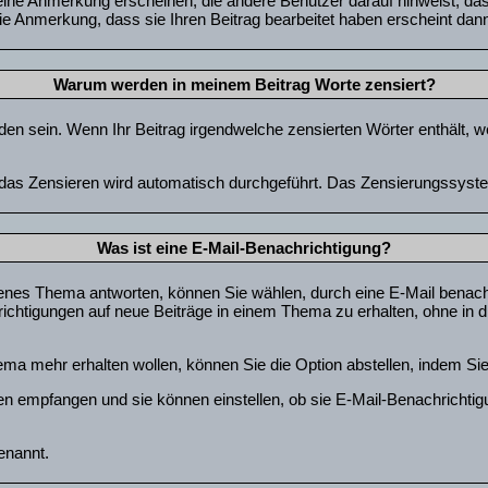
e Anmerkung erscheinen, die andere Benutzer darauf hinweist, dass 
ie Anmerkung, dass sie Ihren Beitrag bearbeitet haben erscheint dan
Warum werden in meinem Beitrag Worte zensiert?
n sein. Wenn Ihr Beitrag irgendwelche zensierten Wörter enthält, w
d das Zensieren wird automatisch durchgeführt. Das Zensierungssyste
Was ist eine E-Mail-Benachrichtigung?
enes Thema antworten, können Sie wählen, durch eine E-Mail benachr
chtigungen auf neue Beiträge in einem Thema zu erhalten, ohne in d
ma mehr erhalten wollen, können Sie die Option abstellen, indem S
gen empfangen und sie können einstellen, ob sie E-Mail-Benachrich
enannt.