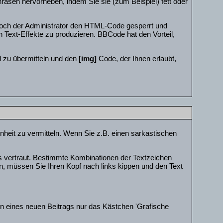
hrasen hervorheben, indem Sie sie (zum Beispiel) fett oder
och der Administrator den HTML-Code gesperrt und
 Text-Effekte zu produzieren. BBCode hat den Vorteil,
hl zu übermitteln und den
[img]
Code, der Ihnen erlaubt,
genheit zu vermitteln. Wenn Sie z.B. einen sarkastischen
s vertraut. Bestimmte Kombinationen der Textzeichen
, müssen Sie Ihren Kopf nach links kippen und den Text
en eines neuen Beitrags nur das Kästchen 'Grafische