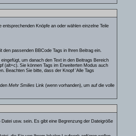
ie entsprechenden Knöpfe an oder wählen einzelne Teile
mit den passenden BBCode Tags in Ihren Beitrag ein.
eingefügt, um danach den Text in den Beitrags Bereich
f (alt+c). Sie können Tags im Erweiterten Modus auch
. Beachten Sie bitte, dass der Knopf 'Alle Tags
f den
Mehr Smilies
Link (wenn vorhanden), um auf die volle
p Datei usw. sein. Es gibt eine Begrenzung der Dateigröße
atei, die Sie von Ihrem lokalen Laufwerk anfügen wollen,