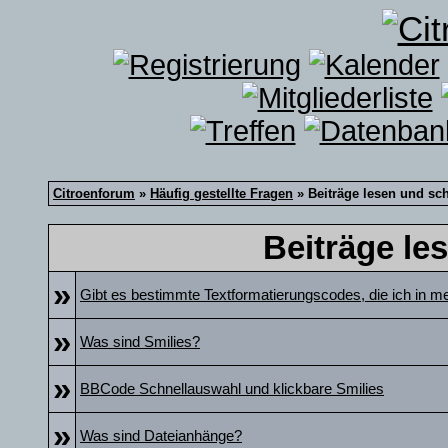
Citroenforum
»
Häufig gestellte Fragen
» Beiträge lesen und sc
Beiträge le
»
Gibt es bestimmte Textformatierungscodes, die ich in m
»
Was sind Smilies?
»
BBCode Schnellauswahl und klickbare Smilies
»
Was sind Dateianhänge?