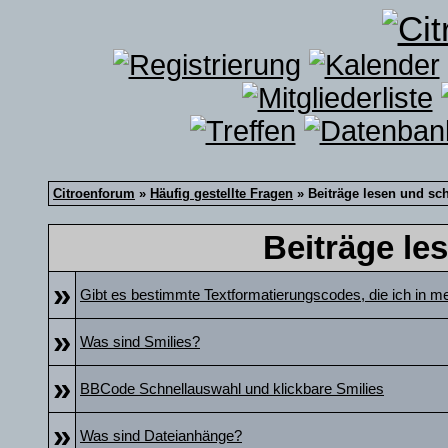
Citroenforum
»
Häufig gestellte Fragen
» Beiträge lesen und sc
Beiträge le
»
Gibt es bestimmte Textformatierungscodes, die ich in m
»
Was sind Smilies?
»
BBCode Schnellauswahl und klickbare Smilies
»
Was sind Dateianhänge?