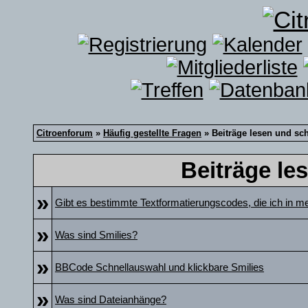
Citroenforum
»
Häufig gestellte Fragen
» Beiträge lesen und sc
Beiträge le
»
Gibt es bestimmte Textformatierungscodes, die ich in m
»
Was sind Smilies?
»
BBCode Schnellauswahl und klickbare Smilies
»
Was sind Dateianhänge?