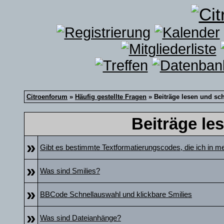
Citroenforum
»
Häufig gestellte Fragen
» Beiträge lesen und sc
Beiträge le
»
Gibt es bestimmte Textformatierungscodes, die ich in m
»
Was sind Smilies?
»
BBCode Schnellauswahl und klickbare Smilies
»
Was sind Dateianhänge?