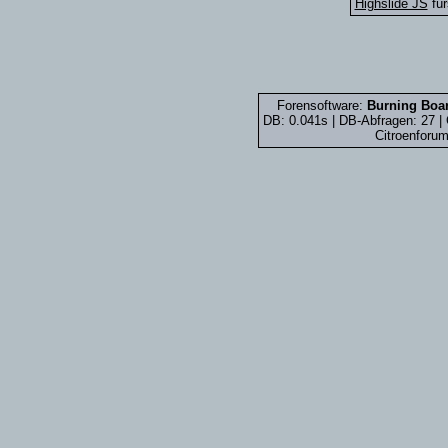
Highslide JS
für
Forensoftware:
Burning Boar
DB: 0.041s | DB-Abfragen: 27 
Citroenforum