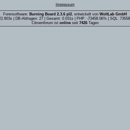
Impressum
Forensoftware:
Burning Board 2.3.6 pl2
, entwickelt von
WoltLab GmbH
22.803s | DB-Abfragen: 27 | Gesamt: 0.031s | PHP: -73458.06% | SQL: 7355
Citroenforum ist
online
seit
7426
Tagen