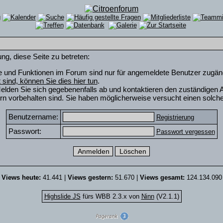
ng, diese Seite zu betreten:
e und Funktionen im Forum sind nur für angemeldete Benutzer zugängli
rt sind, können Sie dies hier tun
.
elden Sie sich gegebenenfalls ab und kontaktieren den zuständigen A
n vorbehalten sind. Sie haben möglicherweise versucht einen solche
Benutzername:
Registrierung
Passwort:
Passwort vergessen
Views heute:
41.441 |
Views gestern:
51.670 |
Views gesamt:
124.134.090
Highslide JS
fürs WBB 2.3.x von
Ninn
(V2.1.1)