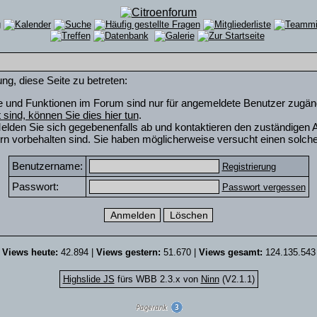
ng, diese Seite zu betreten:
e und Funktionen im Forum sind nur für angemeldete Benutzer zugängli
rt sind, können Sie dies hier tun
.
elden Sie sich gegebenenfalls ab und kontaktieren den zuständigen A
n vorbehalten sind. Sie haben möglicherweise versucht einen solche
Benutzername:
Registrierung
Passwort:
Passwort vergessen
Views heute:
42.894 |
Views gestern:
51.670 |
Views gesamt:
124.135.543
Highslide JS
fürs WBB 2.3.x von
Ninn
(V2.1.1)