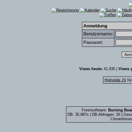
Anmeldung
Benutzername:
Passwort:
Views heute:
41.835 |
Views g
Highslide JS
für
Forensoftware:
Burning Boar
DB: 35.887s | DB-Abfragen: 26 | Ge
Citroenforum