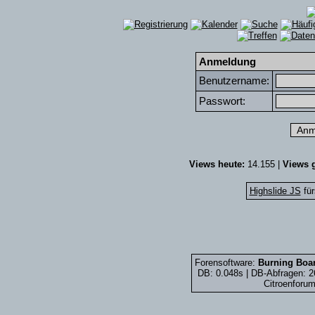
Anmeldung
Benutzername:
Passwort:
Views heute:
14.155 |
Views g
Highslide JS
für
Forensoftware:
Burning Boar
DB: 0.048s | DB-Abfragen: 
Citroenforum