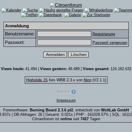
Anmeldung
Benutzername:
Registrierung
Passwort:
Passwort vergessen
Views heute:
41.494 |
Views gestern:
48.489 |
Views gesamt:
124.182.632
Highslide JS
fürs WBB 2.3.x von
Ninn
(V2.1.1)
Impressum
Forensoftware:
Burning Board 2.3.6 pl2
, entwickelt von
WoltLab GmbH
3.837s | DB-Abfragen: 26 | Gesamt: 0.021s | PHP: -161028.57% | SQL: 1611
Citroenforum ist
online
seit
7427
Tagen