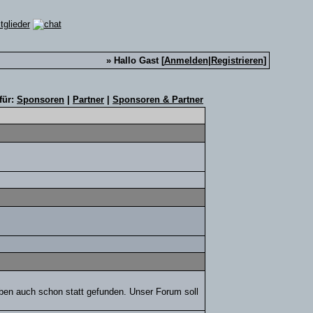
» Hallo Gast [
Anmelden
|
Registrieren
]
für:
Sponsoren
|
Partner
|
Sponsoren & Partner
aben auch schon statt gefunden. Unser Forum soll