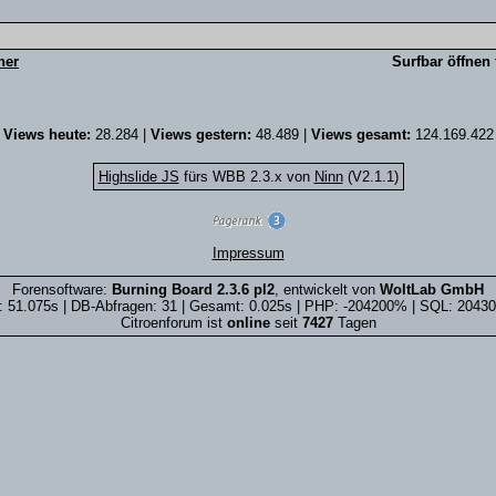
ner
Surfbar öffnen 
Views heute:
28.284 |
Views gestern:
48.489 |
Views gesamt:
124.169.422
Highslide JS
fürs WBB 2.3.x von
Ninn
(V2.1.1)
Impressum
Forensoftware:
Burning Board 2.3.6 pl2
, entwickelt von
WoltLab GmbH
 51.075s | DB-Abfragen: 31 | Gesamt: 0.025s | PHP: -204200% | SQL: 204
Citroenforum ist
online
seit
7427
Tagen