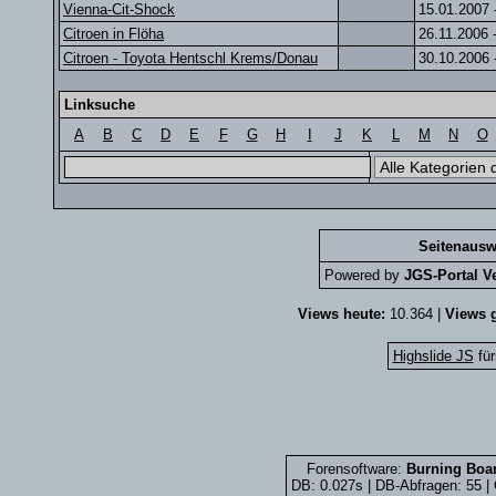
Vienna-Cit-Shock
15.01.2007 
Citroen in Flöha
26.11.2006 
Citroen - Toyota Hentschl Krems/Donau
30.10.2006 
Linksuche
A
B
C
D
E
F
G
H
I
J
K
L
M
N
O
Seitenausw
Powered by
JGS-Portal Ve
Views heute:
10.364 |
Views g
Highslide JS
für
Forensoftware:
Burning Boar
DB: 0.027s | DB-Abfragen: 55 