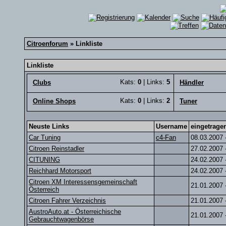
Citroenforum
» Linkliste
Linkliste
Kats:
0
| Links:
5
Clubs
Händler
Kats:
0
| Links:
2
Online Shops
Tuner
Neuste Links
Username
eingetrage
Car Tuning
c4-Fan
08.03.2007 
Citroen Reinstadler
27.02.2007 
CITUNING
24.02.2007 
Reichhard Motorsport
24.02.2007 
Citroen XM Interessensgemeinschaft
21.01.2007 
Österreich
Citroen Fahrer Verzeichnis
21.01.2007 
AustroAuto.at - Österreichische
21.01.2007 
Gebrauchtwagenbörse