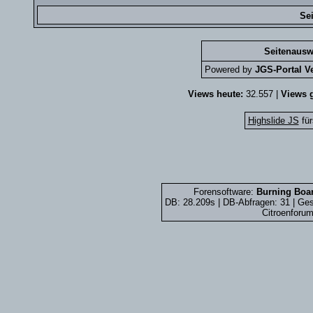
Se
Seitenausw
Powered by
JGS-Portal Ve
Views heute:
32.557 |
Views g
Highslide JS
für
Forensoftware:
Burning Boar
DB: 28.209s | DB-Abfragen: 31 | G
Citroenforum