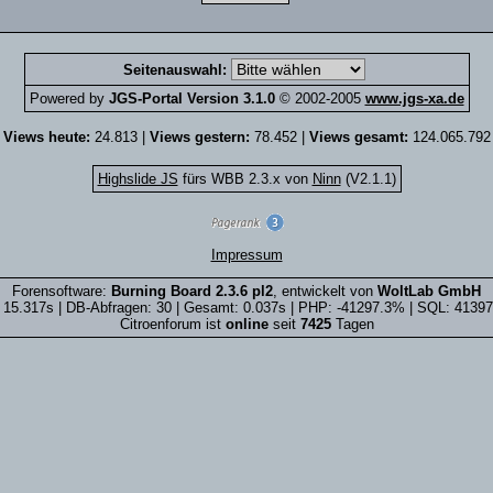
Seitenauswahl:
Powered by
JGS-Portal Version 3.1.0
© 2002-2005
www.jgs-xa.de
Views heute:
24.813 |
Views gestern:
78.452 |
Views gesamt:
124.065.792
Highslide JS
fürs WBB 2.3.x von
Ninn
(V2.1.1)
Impressum
Forensoftware:
Burning Board 2.3.6 pl2
, entwickelt von
WoltLab GmbH
 15.317s | DB-Abfragen: 30 | Gesamt: 0.037s | PHP: -41297.3% | SQL: 4139
Citroenforum ist
online
seit
7425
Tagen