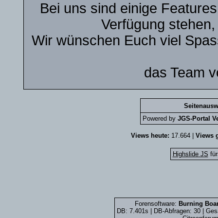
Bei uns sind einige Features
Verfügung stehen, 
Wir wünschen Euch viel Spass
das Team vo
Seitenausw
Powered by
JGS-Portal Ve
Views heute:
17.664 |
Views g
Highslide JS
für
Forensoftware:
Burning Boar
DB: 7.401s | DB-Abfragen: 30 | Ge