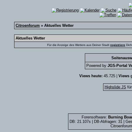
Citroenforum
» Aktuelles Wetter
Aktuelles Wetter
Für die Anzeige des Wetters aus Deiner Stadt
registriere
Dich
Seitenausw
Powered by
JGS-Portal Ve
Views heute:
45.725 |
Views g
Highslide JS
für
Forensoftware:
Burning Boar
DB: 21.107s | DB-Abfragen: 31 | G
Citroenforum