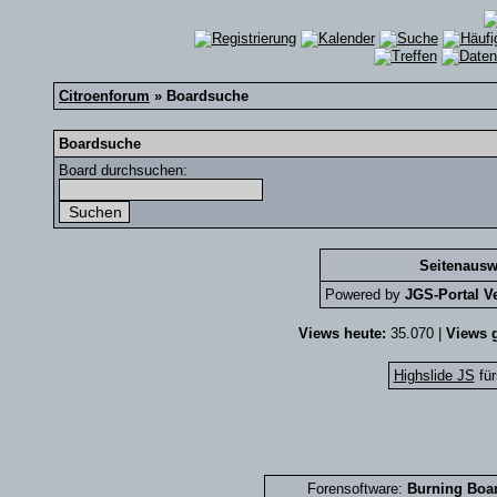
Citroenforum
» Boardsuche
Boardsuche
Board durchsuchen:
Seitenausw
Powered by
JGS-Portal Ve
Views heute:
35.070 |
Views g
Highslide JS
für
Forensoftware:
Burning Boar