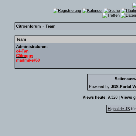
Citroenforum
» Team
Team
Administratoren:
c4-Fan
C5froggy
madmike#69
Seitenausw
Powered by
JGS-Portal Ve
Views heute:
9.328 |
Views g
Highslide JS
für