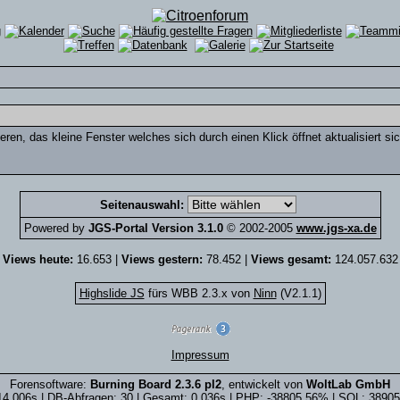
eren, das kleine Fenster welches sich durch einen Klick öffnet aktualisiert si
Seitenauswahl:
Powered by
JGS-Portal Version 3.1.0
© 2002-2005
www.jgs-xa.de
Views heute:
16.653 |
Views gestern:
78.452 |
Views gesamt:
124.057.632
Highslide JS
fürs WBB 2.3.x von
Ninn
(V2.1.1)
Impressum
Forensoftware:
Burning Board 2.3.6 pl2
, entwickelt von
WoltLab GmbH
14.006s | DB-Abfragen: 30 | Gesamt: 0.036s | PHP: -38805.56% | SQL: 3890