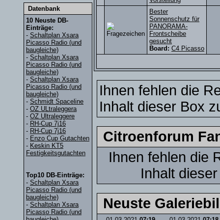
Datenbank
Bester
Sonnenschutz für
10 Neuste DB-
PANORAMA-
Einträge:
Frontscheibe
-
Schaltplan Xsara
gesucht
Picasso Radio (und
Board:
C4 Picasso
baugleiche)
-
Schaltplan Xsara
Picasso Radio (und
baugleiche)
-
Schaltplan Xsara
Ihnen fehlen die R
Picasso Radio (und
baugleiche)
-
Schmidt Spaceline
Inhalt dieser Box z
-
OZ ULtraleggera
-
OZ Ultraleggere
-
RH-Cup 7j16
-
RH-Cup 7j16
Citroenforum Fa
-
Enzo Cup Gutachten
-
Keskin KT5
Festigkeitsgutachten
Ihnen fehlen die
Inhalt diese
Top10 DB-Einträge:
-
Schaltplan Xsara
Picasso Radio (und
baugleiche)
Neuste Galeriebi
-
Schaltplan Xsara
Picasso Radio (und
baugleiche)
01.03.2021
07:19
01.03.2021
07:18