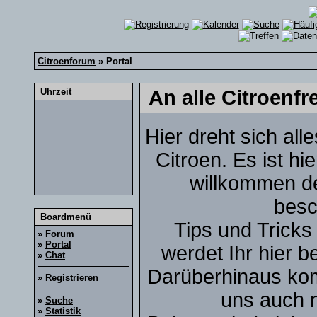
Citroenforum
» Portal
Uhrzeit
An alle Citroenf
Hier dreht sich all
Citroen. Es ist hi
willkommen de
besc
Boardmenü
Tips und Tricks
»
Forum
»
Portal
werdet Ihr hier b
»
Chat
Darüberhinaus kom
»
Registrieren
uns auch n
»
Suche
»
Statistik