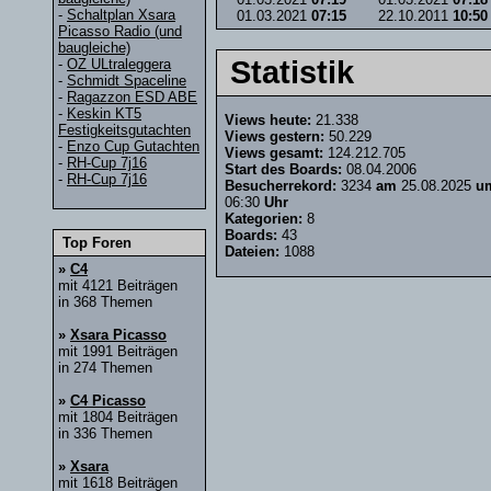
-
Schaltplan Xsara
01.03.2021
07:15
22.10.2011
10:50
Picasso Radio (und
baugleiche)
Statistik
-
OZ ULtraleggera
-
Schmidt Spaceline
-
Ragazzon ESD ABE
-
Keskin KT5
Views heute:
21.338
Festigkeitsgutachten
Views gestern:
50.229
-
Enzo Cup Gutachten
Views gesamt:
124.212.705
-
RH-Cup 7j16
Start des Boards:
08.04.2006
-
RH-Cup 7j16
Besucherrekord:
3234
am
25.08.2025
u
06:30
Uhr
Kategorien:
8
Boards:
43
Top Foren
Dateien:
1088
»
C4
mit 4121 Beiträgen
in 368 Themen
»
Xsara Picasso
mit 1991 Beiträgen
in 274 Themen
»
C4 Picasso
mit 1804 Beiträgen
in 336 Themen
»
Xsara
mit 1618 Beiträgen