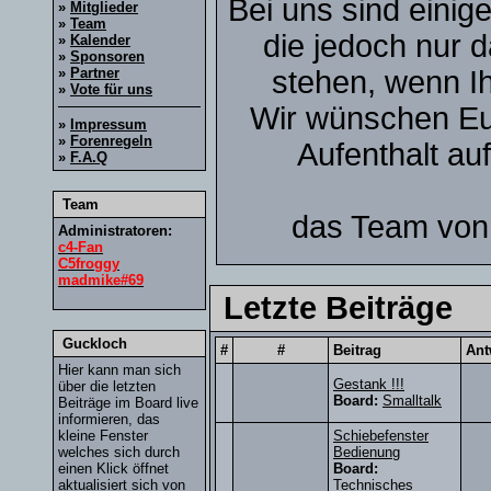
Bei uns sind einig
»
Mitglieder
»
Team
die jedoch nur 
»
Kalender
»
Sponsoren
»
Partner
stehen, wenn Ihr
»
Vote für uns
Wir wünschen Eu
»
Impressum
»
Forenregeln
Aufenthalt au
»
F.A.Q
Team
das Team von 
Administratoren:
c4-Fan
C5froggy
madmike#69
Letzte Beiträge
Guckloch
#
#
Beitrag
Ant
Hier kann man sich
Gestank !!!
über die letzten
Board:
Smalltalk
Beiträge im Board live
informieren, das
kleine Fenster
Schiebefenster
welches sich durch
Bedienung
einen Klick öffnet
Board:
aktualisiert sich von
Technisches