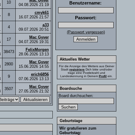
Mac Gyver
10
Benutzername:
3
04.08.2026
21:19
cmyk61
8
7
16.07.2026
21:57
Passwort:
a33
4
1
09.07.2026
20:51
(Passwort vergessen)
Mac Gyver
17
5
04.07.2026
19:31
FelixMorgen
38473
3
28.06.2026
13:13
Aktuelles Wetter
Mac Gyver
2800
8
15.06.2026
14:55
Für die Anzeige des Wetters aus Deiner
Stadt
registriere
Dich bitte und/oder
trage eine Postleitzahl und
erich6856
9
Landeskennung in Deinem
Profil
ein.
3
07.06.2026
13:13
Mac Gyver
Boardsuche
3507
3
27.05.2026
21:32
Board durchsuchen:
Geburtstage
Wir gratulieren zum
Geburtstag: