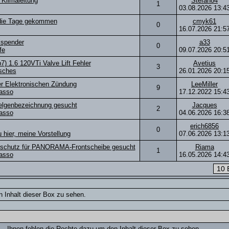
Klimaleitung
Stefan84
1
03.08.2026
13:4
 die Tage gekommen
cmyk61
0
16.07.2026
21:5
ilspender
a33
0
fe
09.07.2026
20:5
b7) 1.6 120VTi Valve Lift Fehler
Avetius
3
sches
26.01.2026
20:1
er Elektronischen Zündung
LeeMiller
9
asso
17.12.2022
15:4
lgenbezeichnung gesucht
Jacques
2
asso
04.06.2026
16:3
erich6856
0
 hier, meine Vorstellung
07.06.2026
13:1
schutz für PANORAMA-Frontscheibe gesucht
Riama
1
asso
16.05.2026
14:4
 Inhalt dieser Box zu sehen.
Ihnen fehlen die Rechte dazu um den Inhalt dieser Box zu sehen.