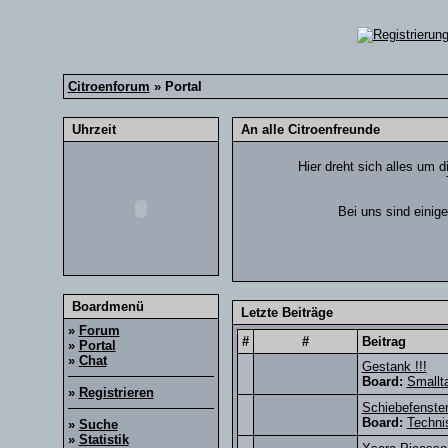
Citroenforum
» Portal
Uhrzeit
An alle Citroenfreunde
Hier dreht sich alles um d
Bei uns sind einig
Boardmenü
Letzte Beiträge
»
Forum
#
#
Beitrag
»
Portal
»
Chat
Gestank !!!
Board:
Smallt
»
Registrieren
Schiebefenste
Board:
Techni
»
Suche
»
Statistik