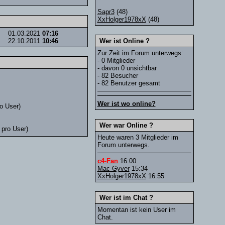
Sapr3
(48)
XxHolger1978xX
(48)
01.03.2021
07:16
22.10.2011
10:46
Wer ist Online ?
Zur Zeit im Forum unterwegs:
- 0 Mitglieder
- davon 0 unsichtbar
- 82 Besucher
- 82 Benutzer gesamt
Wer ist wo online?
o User)
Wer war Online ?
 pro User)
Heute waren 3 Mitglieder im
Forum unterwegs.
c4-Fan
16:00
Mac Gyver
15:34
XxHolger1978xX
16:55
Wer ist im Chat ?
Momentan ist kein User im
Chat.