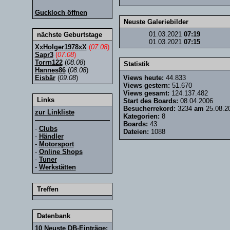
Guckloch öffnen
Neuste Galeriebilder
01.03.2021
07:19
nächste Geburtstage
01.03.2021
07:15
XxHolger1978xX
(
07.08
)
Sapr3
(
07.08
)
Torrn122
(
08.08
)
Statistik
Hannes86
(
08.08
)
Eisbär
(
09.08
)
Views heute:
44.833
Views gestern:
51.670
Views gesamt:
124.137.482
Links
Start des Boards:
08.04.2006
Besucherrekord:
3234
am
25.08.2
zur Linkliste
Kategorien:
8
Boards:
43
-
Clubs
Dateien:
1088
-
Händler
-
Motorsport
-
Online Shops
-
Tuner
-
Werkstätten
Treffen
Datenbank
10 Neuste DB-Einträge: