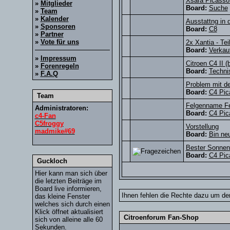
Xsara Picasso 
»
Mitglieder
Board:
Suche
»
Team
»
Kalender
Ausstattng in
»
Sponsoren
Board:
C8
»
Partner
»
Vote für uns
2x Xantia - Te
Board:
Verkau
»
Impressum
Citroen C4 II (
»
Forenregeln
Board:
Techni
»
F.A.Q
Problem mit d
Board:
C4 Pic
Team
Felgenname Fe
Administratoren:
Board:
C4 Pic
c4-Fan
C5froggy
Vorstellung
madmike#69
Board:
Bin neu
Bester Sonnen
Board:
C4 Pic
Guckloch
Hier kann man sich über
die letzten Beiträge im
Board live informieren,
Ihnen fehlen die Rechte dazu um den
das kleine Fenster
welches sich durch einen
Klick öffnet aktualisiert
Citroenforum Fan-Shop
sich von alleine alle 60
Sekunden.