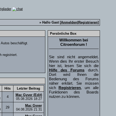
» Hallo Gast [
Anmelden
|
Registrieren
]
Persönliche Box
Willkommen bei
t Autos beschäftigt.
Citroenforum !
registriert.
Sie sind nicht angemeldet.
Wenn dies Ihr erster Besuch
hier ist, lesen Sie sich die
Hilfe des Forums
durch.
Dort wird Ihnen die
Bedienung des Forums
näher erklärt. Sie müssen
sich
Registrieren
, um alle
Hits
Letzter Beitrag
Funktionen des Boards
Mac Gyver (Edit)
nutzen zu können.
4
2
05.08.2026
18:27
Mac Gyver
29
0
04.08.2026
21:31