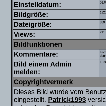
Einstelldatum:
01.0
Bildgröße:
1920
Dateigröße:
839
Views:
211
Bildfunktionen
Kommentare:
Komm
deak
Bild einem Admin
Funk
melden:
Copyrightvermerk
Dieses Bild wurde vom Benut
eingestellt.
Patrick1993
versic