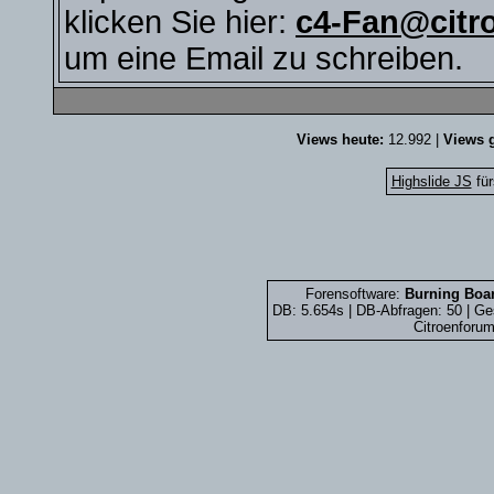
klicken Sie hier:
c4-Fan@citr
um eine Email zu schreiben.
Views heute:
12.992 |
Views g
Highslide JS
für
Forensoftware:
Burning Boar
DB: 5.654s | DB-Abfragen: 50 | G
Citroenforum