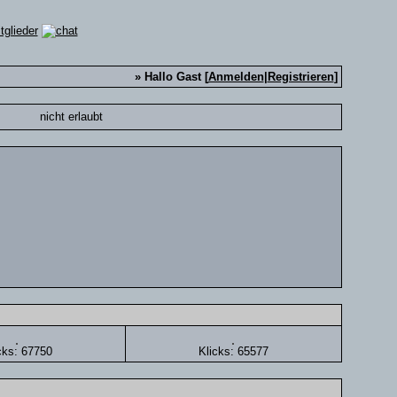
» Hallo Gast [
Anmelden
|
Registrieren
]
nicht erlaubt
cks: 67750
Klicks: 65577