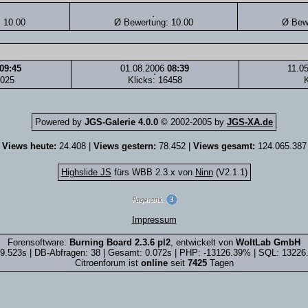
 10.00
Ø Bewertung: 10.00
Ø Bewe
09:45
01.08.2006
08:39
11.0
2025
Klicks: 16458
K
Powered by
JGS-Galerie 4.0.0
© 2002-2005 by
JGS-XA.de
Views heute:
24.408 |
Views gestern:
78.452 |
Views gesamt:
124.065.387
Highslide JS
fürs WBB 2.3.x von
Ninn
(V2.1.1)
Impressum
Forensoftware:
Burning Board 2.3.6 pl2
, entwickelt von
WoltLab GmbH
9.523s | DB-Abfragen: 38 | Gesamt: 0.072s | PHP: -13126.39% | SQL: 1322
Citroenforum ist
online
seit
7425
Tagen