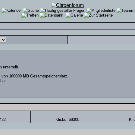
 unterteilt.
B
von
100000 MB
Gesamtspeicherplatz,
bar.
0422
Klicks: 68300
Kli