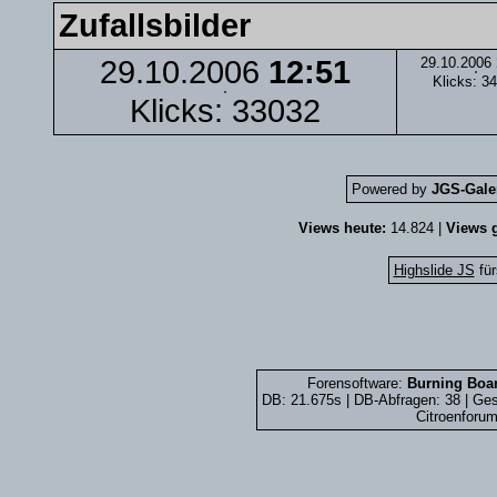
Zufallsbilder
29.10.2006
12:51
29.10.2006
Klicks: 3
Klicks: 33032
Powered by
JGS-Galer
Views heute:
14.824 |
Views g
Highslide JS
für
Forensoftware:
Burning Boar
DB: 21.675s | DB-Abfragen: 38 | G
Citroenforum