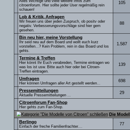
Alles Wichtige und viele weitere Infos zum
105
citroenforum. Hier sollte jeder User regelmäßig rein
schauen!
Lob & Kritik, Anfragen
Wir freuen uns über jeden Zuspruch, ob positv oder
88
negativ. Verbesserungsvorschläge sind hier gern
gesehen.
Bin neu hier, meine Vorstellung
Ihr seid neu auf dem Board und wollt euch kurz
1.587
vorstellen...? Kein Problem, rein in das Board und los
gehts.
Termine & Treffen
Hier könnt Ihr Euch verabreden, Termine eintragen wo
139
was los ist usw. Bitte auch hier oder bei Citroen-
Treffen eintragen.
Umfragen
698
Hier können Umfragen aller Art gestellt werden...
Pressemitteilungen
29
Aktuelle Pressemitteilungen ...
Citroenforum Fan-Shop
Hier gehts zum Fan-Shop.
Die Model
Berlingo
77
Einfach der freche Familienfrachter....