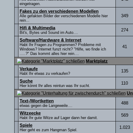
eingetragen.
Fakes zu den verschiedenen Modellen
349
Alle gefakten Bilder der verschiedenen Modelle hier
rein...
Hifi & Multimedia
274
Bit's, Bytes und Sound im Auto....
Software/Hardware & Internet
Habt Ihr Fragen zu Programmen? Probleme mit
41
Windows? Internet funzt nicht? "Hilfe, wo finde ich
.....?" Das kommt alles hier rein....
Marktplatz
Verkaufe
135
Habt Ihr etwas zu verkaufen?
Suche
110
Hier könnt Ihr alles reintun was Ihr sucht.
Un
Text-/Wortketten
488
etwas gegen die Langeweile....
Witzeecke
569
Habt Ihr gute Witze auf Lager dann her damit.
Spiele
1.023
Hier geht es zum Hangman Spiel.