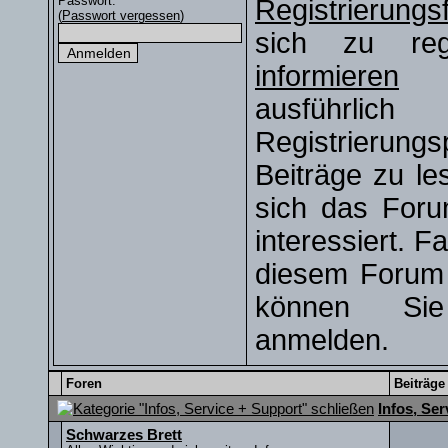
Passwort:
Registrierungs
(
Passwort vergessen
)
sich zu regi
informieren
S
ausführli
Registrierun
Beiträge zu le
sich das Foru
interessiert. Fa
diesem Forum r
können S
anmelden.
Foren
Beiträge
Infos, Se
Schwarzes Brett