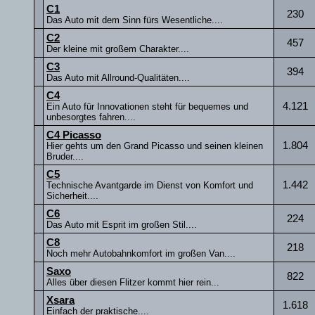
C1
230
Das Auto mit dem Sinn fürs Wesentliche....
C2
457
Der kleine mit großem Charakter....
C3
394
Das Auto mit Allround-Qualitäten....
C4
4.121
Ein Auto für Innovationen steht für bequemes und
unbesorgtes fahren....
C4 Picasso
1.804
Hier gehts um den Grand Picasso und seinen kleinen
Bruder....
C5
1.442
Technische Avantgarde im Dienst von Komfort und
Sicherheit....
C6
224
Das Auto mit Esprit im großen Stil....
C8
218
Noch mehr Autobahnkomfort im großen Van....
Saxo
822
Alles über diesen Flitzer kommt hier rein...
Xsara
1.618
Einfach der praktische....