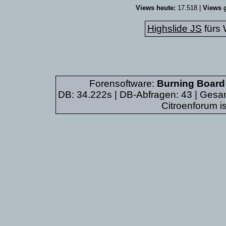
Views heute:
17.518 |
Views g
Highslide JS
fürs
Forensoftware:
Burning Board 
DB: 34.222s | DB-Abfragen: 43 | Ges
Citroenforum i