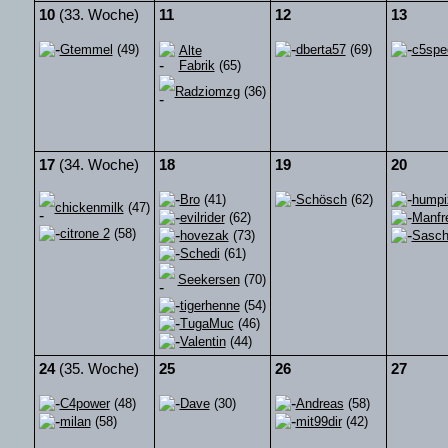
10
(33. Woche)
11
12
13
Gtemmel
(49)
dberta57
(69)
c5spe
Alte
Fabrik
(65)
Radziomzg
(36)
17
(34. Woche)
18
19
20
Bro
(41)
Schösch
(62)
humpi
chickenmilk
(47)
evilrider
(62)
Manfr
citrone 2
(58)
hovezak
(73)
Sasch
Schedi
(61)
Seekersen
(70)
tigerhenne
(54)
TugaMuc
(46)
Valentin
(44)
24
(35. Woche)
25
26
27
C4power
(48)
Dave
(30)
Andreas
(58)
milan
(58)
mit99dir
(42)