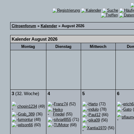
Citroenforum
»
Kalender
» August 2026
Kalender August 2026
Montag
Dienstag
Mittwoch
Don
3
(32. Woche)
4
5
6
Franz74
(52)
Harto
(72)
erich
chopin1234
(49)
indulo
(78)
Gato
(
Heiko
Grab_389
(36)
Friedel
(55)
Paul12
(66)
pflaum
lumontur
(48)
silvia4855
(71)
pika09
(56)
wilson66
(60)
TUMotor
(68)
Xantia1970
(56)