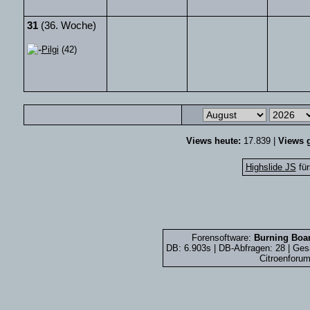
31
(36. Woche)
Pilgi
(42)
Views heute:
17.839 |
Views g
Highslide JS
für
Forensoftware:
Burning Boar
DB: 6.903s | DB-Abfragen: 28 | Ge
Citroenforum