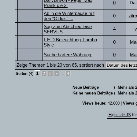
DailyDriv6n - Pepsi Max
0
Dai
Prank die 2.
Ab in die Winterpause mit
0
zitr
den "Oldies" ...
Sag zum Abschied leise
4
v
SERVUS
L E D Beleuchtung. Lambo
0
Ma
Style
Suche härtere Währung.
0
Ma
Zeige Themen 1 bis 20 von 65, sortiert nach
1
Seiten
(4)
2
3
»
...
4
Neue Beiträge
(
Mehr als 
Keine neuen Beiträge
(
Mehr als 
Views heute:
42.600 |
Views g
Highslide JS
für