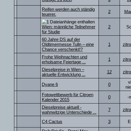
Reifen werden auch ständig
2
Ma
teuerer.
Wien: männliche Teilnehmer
2
Sc
für Studie
60 Jahre DS auf der
Oldtimermesse Tulln – eine
1
zitr
Chance verschenkt!?
Frohe Weihnachten und
1
zitr
erholsame Feiertage ...
Dieselpreise in Wien –
12
zitr
aktuelle Entwicklung ...
v
Dyane 6
0
ni
Fotowettbewerb für Citroen
0
-
Kalender 2015
Dieselpreise aktuell -
7
zitr
wahnwitzige Unterschiede ...
C4 Cactus
3
E