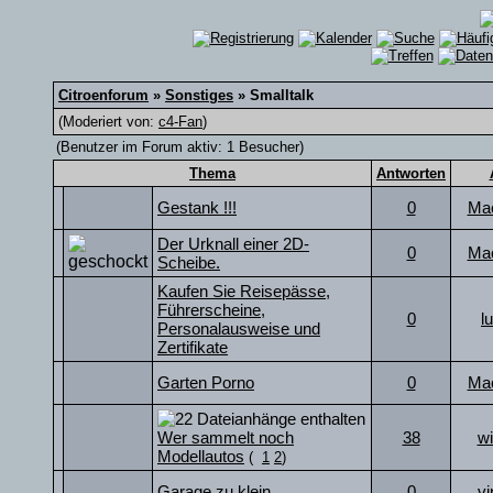
Citroenforum
»
Sonstiges
» Smalltalk
(Moderiert von:
c4-Fan
)
(Benutzer im Forum aktiv: 1 Besucher)
Thema
Antworten
Gestank !!!
0
Ma
Der Urknall einer 2D-
0
Ma
Scheibe.
Kaufen Sie Reisepässe,
Führerscheine,
0
l
Personalausweise und
Zertifikate
Garten Porno
0
Ma
Wer sammelt noch
38
wi
Modellautos
(
1
2
)
Garage zu klein
0
vi