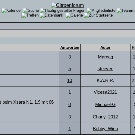
Antworten
Autor
H
3
Marnag
5
steeven
10
K.A.R.R.
2
1
Vicesa2021
) beim Xsara N1, 1,9 mit 66
0
Michael-G
3
Charly_2012
1
Bobby_Wien