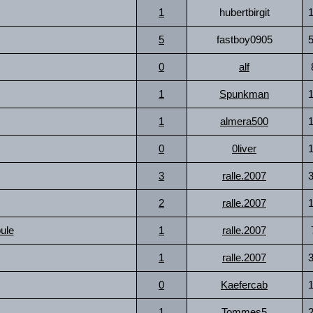
1
hubertbirgit
5
fastboy0905
0
alf
1
Spunkman
1
almera500
0
0liver
3
ralle.2007
2
ralle.2007
ule
1
ralle.2007
1
ralle.2007
0
Kaefercab
1
Tommes5