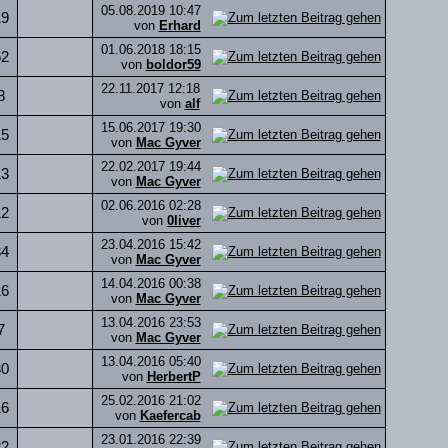
05.08.2019
10:47
19
von
Erhard
01.06.2018
18:15
52
von
boldor59
22.11.2017
12:18
8
von
alf
15.06.2017
19:30
15
von
Mac Gyver
22.02.2017
19:44
13
von
Mac Gyver
02.06.2016
02:28
12
von
0liver
23.04.2016
15:42
34
von
Mac Gyver
14.04.2016
00:38
16
von
Mac Gyver
13.04.2016
23:53
7
von
Mac Gyver
13.04.2016
05:40
30
von
HerbertP
25.02.2016
21:02
16
von
Kaefercab
23.01.2016
22:39
22