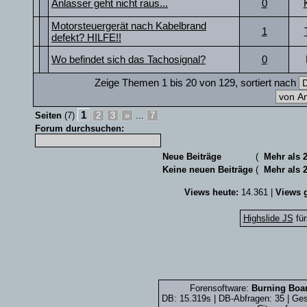
Anlasser geht nicht raus...
0
Motorsteuergerät nach Kabelbrand
1
defekt? HILFE!!
Wo befindet sich das Tachosignal?
0
Zeige Themen 1 bis 20 von 129, sortiert nach
1
Seiten
(7)
2
3
»
...
7
Forum durchsuchen:
Neue Beiträge
(
Mehr als 
Keine neuen Beiträge
(
Mehr als 
Views heute:
14.361 |
Views g
Highslide JS
für
Forensoftware:
Burning Boar
DB: 15.319s | DB-Abfragen: 35 | G