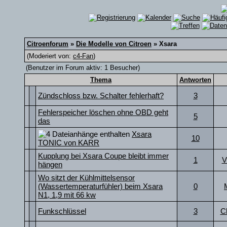
Citroenforum
»
Die Modelle von Citroen
» Xsara
(Moderiert von:
c4-Fan
)
(Benutzer im Forum aktiv: 1 Besucher)
Thema
Antworten
Zündschloss bzw. Schalter fehlerhaft?
3
Fehlerspeicher löschen ohne OBD geht
5
das
Xsara
10
TONIC von KARR
Kupplung bei Xsara Coupe bleibt immer
1
V
hängen
Wo sitzt der Kühlmittelsensor
(Wassertemperaturfühler) beim Xsara
0
N1, 1,9 mit 66 kw
Funkschlüssel
3
C