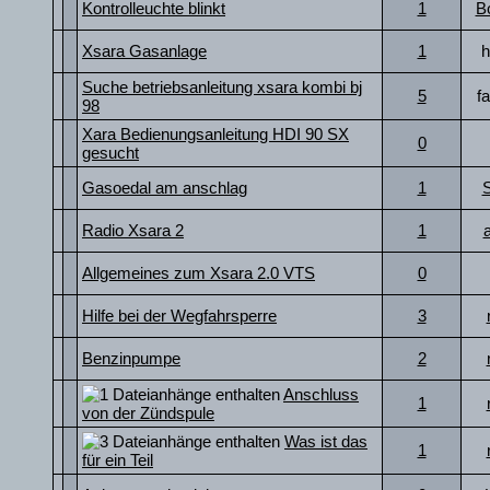
Kontrolleuchte blinkt
1
B
Xsara Gasanlage
1
h
Suche betriebsanleitung xsara kombi bj
5
f
98
Xara Bedienungsanleitung HDI 90 SX
0
gesucht
Gasoedal am anschlag
1
Radio Xsara 2
1
Allgemeines zum Xsara 2.0 VTS
0
Hilfe bei der Wegfahrsperre
3
Benzinpumpe
2
Anschluss
1
von der Zündspule
Was ist das
1
für ein Teil