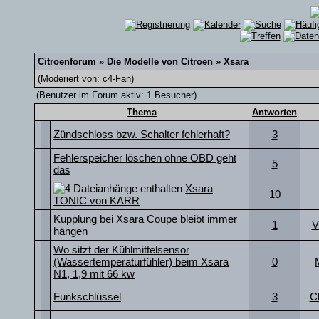
Citroenforum
»
Die Modelle von Citroen
» Xsara
(Moderiert von:
c4-Fan
)
(Benutzer im Forum aktiv: 1 Besucher)
Thema
Antworten
Zündschloss bzw. Schalter fehlerhaft?
3
Fehlerspeicher löschen ohne OBD geht
5
das
Xsara
10
TONIC von KARR
Kupplung bei Xsara Coupe bleibt immer
1
V
hängen
Wo sitzt der Kühlmittelsensor
(Wassertemperaturfühler) beim Xsara
0
N1, 1,9 mit 66 kw
Funkschlüssel
3
C