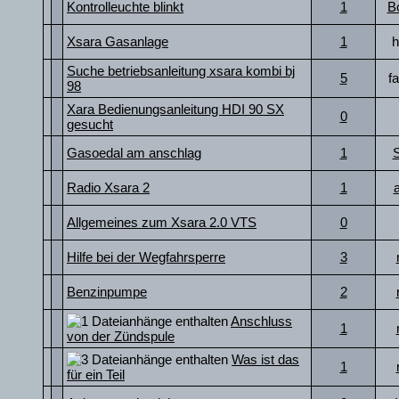
Kontrolleuchte blinkt
1
B
Xsara Gasanlage
1
h
Suche betriebsanleitung xsara kombi bj
5
f
98
Xara Bedienungsanleitung HDI 90 SX
0
gesucht
Gasoedal am anschlag
1
Radio Xsara 2
1
Allgemeines zum Xsara 2.0 VTS
0
Hilfe bei der Wegfahrsperre
3
Benzinpumpe
2
Anschluss
1
von der Zündspule
Was ist das
1
für ein Teil