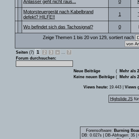
Anlasser geht nicht raus...
0
Motorsteuergerät nach Kabelbrand
1
defekt? HILFE!!
Wo befindet sich das Tachosignal?
0
Zeige Themen 1 bis 20 von 129, sortiert nach
1
Seiten
(7)
2
3
»
...
7
Forum durchsuchen:
Neue Beiträge
(
Mehr als 
Keine neuen Beiträge
(
Mehr als 
Views heute:
19.443 |
Views g
Highslide JS
für
Forensoftware:
Burning Boar
DB: 0.027s | DB-Abfragen: 35 